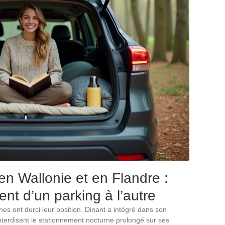
n Wallonie et en Flandre :
nt d’un parking à l’autre
s ont durci leur position. Dinant a intégré dans son
interdisant le stationnement nocturne prolongé sur ses