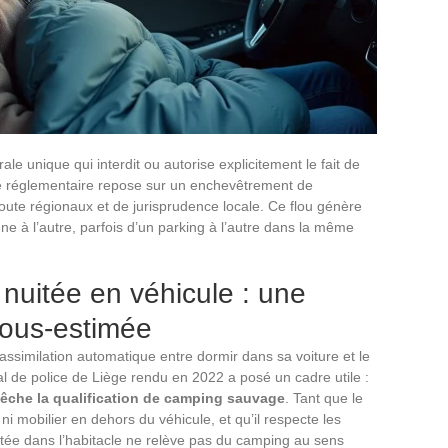
le unique qui interdit ou autorise explicitement le fait de
re réglementaire repose sur un enchevêtrement de
te régionaux et de jurisprudence locale. Ce flou génère
ne à l’autre, parfois d’un parking à l’autre dans la même
nuitée en véhicule : une
 sous-estimée
assimilation automatique entre dormir dans sa voiture et le
 de police de Liège rendu en 2022 a posé un cadre utile :
pêche la qualification de camping sauvage
. Tant que le
ni mobilier en dehors du véhicule, et qu’il respecte les
itée dans l’habitacle ne relève pas du camping au sens