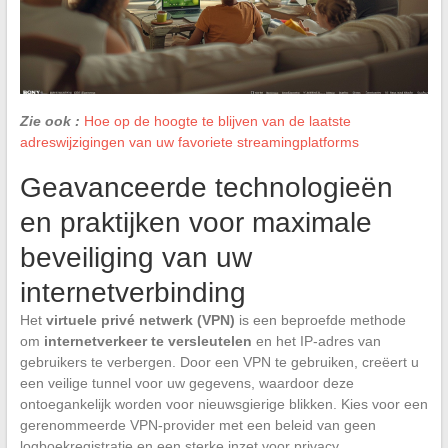
Zie ook :
Hoe op de hoogte te blijven van de laatste
adreswijzigingen van uw favoriete streamingplatforms
Geavanceerde technologieën
en praktijken voor maximale
beveiliging van uw
internetverbinding
Het
virtuele privé netwerk (VPN)
is een beproefde methode
om
internetverkeer te versleutelen
en het IP-adres van
gebruikers te verbergen. Door een VPN te gebruiken, creëert u
een veilige tunnel voor uw gegevens, waardoor deze
ontoegankelijk worden voor nieuwsgierige blikken. Kies voor een
gerenommeerde VPN-provider met een beleid van geen
logboekregistratie en een sterke inzet voor privacy.