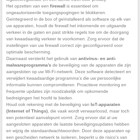
Het opzetten van een
firewall
is essentieel om
ongeautoriseerde toegangspogingen te blokkeren.
Geïntegreerd in de box of geïnstalleerd als software op elk van
uw apparaten, houdt de firewall het inkomende en uitgaande
verkeer in de gaten en past strikte regels toe om de doorgang
van kwaadaardig verkeer te voorkomen. Zorg ervoor dat de
instellingen van uw firewall correct zijn geconfigureerd voor
optimale bescherming.
Daarnaast versterkt het gebruik van
antivirus- en anti-
malwareprogramma’s
de beveiliging van de apparaten die zijn
aangesloten op uw Wi-Fi-netwerk. Deze software detecteert en
verwijdert kwaadaardige programma’s die uw persoonlijke
informatie kunnen compromitteren. Proactieve monitoring en
frequente updates zijn noodzakelijk om opkomende
bedreigingen het hoofd te bieden.
Houd ook rekening met de beveiliging van
IoT-apparaten
(Internet of Things)
, die vaak wordt verwaarloosd, maar toch
een potentieel aanvalspunt vormt. Zorg ervoor dat al uw
aangesloten apparaten de laatste beveiligingsupdates hebben
en wijzig de standaardwachtwoorden. Door deze apparaten op
een gescheiden netwerk te isoleren, beperkt u de risico’s van