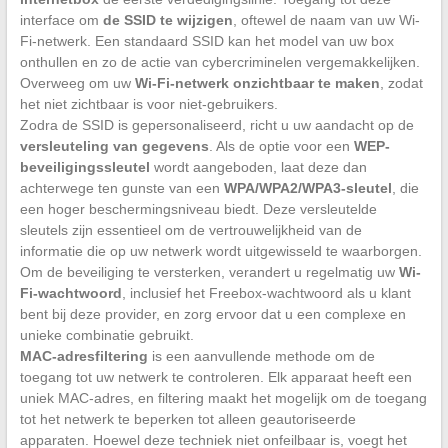
interface om
de SSID te wijzigen
, oftewel de naam van uw Wi-
Fi-netwerk. Een standaard SSID kan het model van uw box
onthullen en zo de actie van cybercriminelen vergemakkelijken.
Overweeg om uw
Wi-Fi-netwerk onzichtbaar te maken
, zodat
het niet zichtbaar is voor niet-gebruikers.
Zodra de SSID is gepersonaliseerd, richt u uw aandacht op de
versleuteling van gegevens
. Als de optie voor een
WEP-
beveiligingssleutel
wordt aangeboden, laat deze dan
achterwege ten gunste van een
WPA/WPA2/WPA3-sleutel
, die
een hoger beschermingsniveau biedt. Deze versleutelde
sleutels zijn essentieel om de vertrouwelijkheid van de
informatie die op uw netwerk wordt uitgewisseld te waarborgen.
Om de beveiliging te versterken, verandert u regelmatig uw
Wi-
Fi-wachtwoord
, inclusief het Freebox-wachtwoord als u klant
bent bij deze provider, en zorg ervoor dat u een complexe en
unieke combinatie gebruikt.
MAC-adresfiltering
is een aanvullende methode om de
toegang tot uw netwerk te controleren. Elk apparaat heeft een
uniek MAC-adres, en filtering maakt het mogelijk om de toegang
tot het netwerk te beperken tot alleen geautoriseerde
apparaten. Hoewel deze techniek niet onfeilbaar is, voegt het