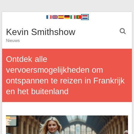
Kevin Smithshow
Nieuws
Ontdek alle
vervoersmogelijkheden om
ontspannen te reizen in Frankrijk
en het buitenland