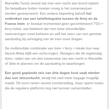
Marseille-Tunis) vereist dat men een nacht aan boord inplant.
De betaalbare hutten moeten vroeg in het zomerseizoen
worden gereserveerd. Een andere beperking betreft
het
ontbreken van een tariefintegratie tussen de ferry en de
Franse trein
: er bestaat momenteel geen gecombineerd TGV +
ferry-ticket, wat betekent dat men twee afzonderlijke
reserveringen moet beheren en zelf het risico van een gemiste
aansluiting bij vertraging van de trein moet dragen.
De multimodale combinatie van trein + ferry + lokale bus naar
Noord-Afrika blijft een niche-traject. Reizigers die dit regelmatig
doen, raden aan om een tussenstop van een nacht in Marseille
of Sète te plannen om de aansluiting te waarborgen.
Een goed geplande reis van drie dagen kost vaak minder
dan een retourvlucht
, terwijl het veel meer bagage mogelijk
maakt. Dit soort reizen vereist voorbereiding, maar opent routes
die de reguliere platforms nog niet kunnen samenstellen.