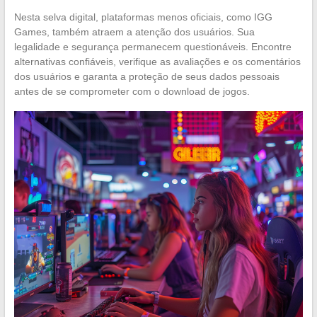
Nesta selva digital, plataformas menos oficiais, como IGG
Games, também atraem a atenção dos usuários. Sua
legalidade e segurança permanecem questionáveis. Encontre
alternativas confiáveis, verifique as avaliações e os comentários
dos usuários e garanta a proteção de seus dados pessoais
antes de se comprometer com o download de jogos.