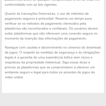
conformidade com as leis vigentes.
Quanto às transações financeiras, o uso de métodos de
pagamento seguros é primordial. Reserve um tempo para
verificar se os métodos de pagamento oferecidos pela
plataforma são reconhecidos e confiáveis. Os usuários devem
evitar plataformas que não oferecem uma conexão segura no
momento da inserção das informações de pagamento.
Navegue com cautela e discernimento no universo do download
de jogos. O respeito às medidas de segurança e às obrigações
legais é a garantia de uma experiência lúdica sem riscos e
respeitosa da propriedade intelectual. Siga essas dicas e
priorize as plataformas que se comprometem a oferecer um
ambiente seguro e legal para todos os amantes de jogos de
vídeo online.
←
Como proteger efetivamente sua conexão de internet em
casa?