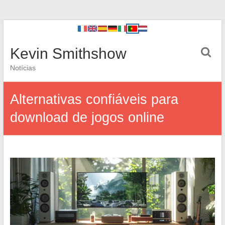
Kevin Smithshow
Notícias
Alternativas confiáveis para
download de jogos online