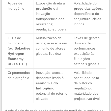
Ações de
Exposição direta à
Volatilidade do
hidrogênio
produção
e à
preço das ações
;
inovação;
dependência da
transparência dos
conjuntura; ciclos
resultados;
longos
regulação europeia
ETFs de
Mutualização de
Taxas de gestão;
hidrogênio
riscos; acesso a um
diluição de
(ex:
Solactive
conjunto de atores
performances;
Hydrogen
globais; liquidez
exposição às
Economy
flutuações
UCITS ETF
)
setoriais globais
Criptomoedas
Inovação; acesso
Volatilidade
de hidrogênio
descentralizado à
acentuada; falta
economia do
de histórico
hidrogênio
;
regulatório;
potencial de retorno
maturidade dos
elevado
projetos variável
A relevância de cada opção depende do perfil do investidor, do