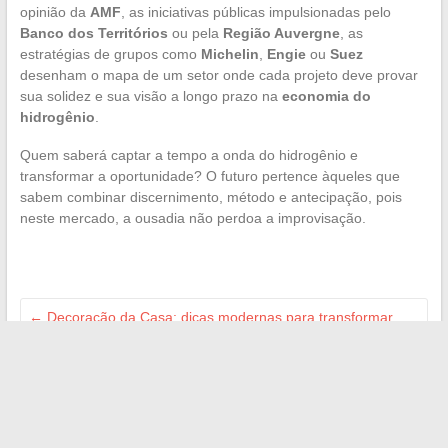
opinião da
AMF
, as iniciativas públicas impulsionadas pelo
Banco dos Territórios
ou pela
Região Auvergne
, as
estratégias de grupos como
Michelin
,
Engie
ou
Suez
desenham o mapa de um setor onde cada projeto deve provar
sua solidez e sua visão a longo prazo na
economia do
hidrogênio
.
Quem saberá captar a tempo a onda do hidrogênio e
transformar a oportunidade? O futuro pertence àqueles que
sabem combinar discernimento, método e antecipação, pois
neste mercado, a ousadia não perdoa a improvisação.
←
Decoração da Casa: dicas modernas para transformar
seu interior com estilo e originalidade
Como aproveitar um acesso simples e rápido à mensageria
Zimbra CG66
→