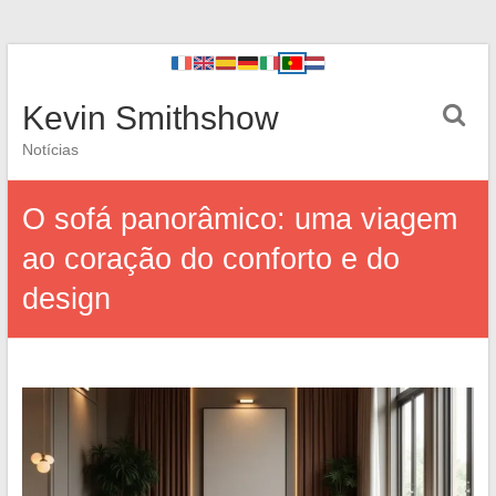
Kevin Smithshow
Notícias
O sofá panorâmico: uma viagem
ao coração do conforto e do
design