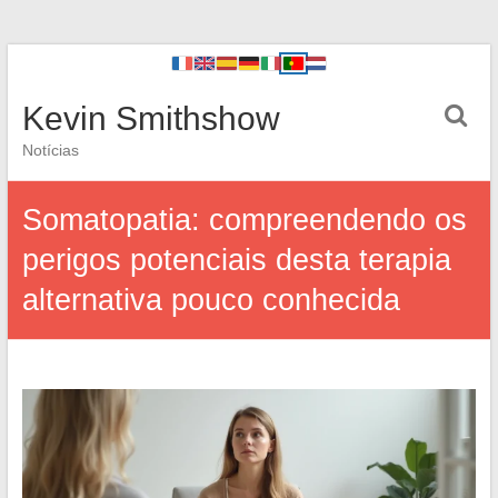
Kevin Smithshow
Notícias
Somatopatia: compreendendo os
perigos potenciais desta terapia
alternativa pouco conhecida