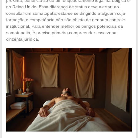
próxima, beneficia-se de um enquadramento legal na Bélgica e
no Reino Unido. Essa diferença de status deve alertar: ao
consultar um somatopata, está-se se dirigindo a alguém cuja
formação e competência não são objeto de nenhum controle
institucional. Para entender melhor os perigos potenciais da
somatopatia, é preciso primeiro compreender essa zona
cinzenta jurídica.