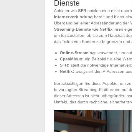
Dienste
Anbieter wie
SFR
spielen eine nicht unerh
Internetverbindung
bereit und bietet ei
Übergang bei einer Adressänderung der We
Streaming-Dienste
wie
Netflix
ihren eige
um festzustellen, ob sie zum Haushalt de
das Teilen von Konten zu begrenzen und d
Online-Streaming:
verwendet, um auf v
CpasMieux:
ein Beispiel für eine Webs
SFR:
stellt die notwendige Internetver
Netflix:
analysiert die IP-Adressen au
Berücksichtigen Sie diese Aspekte, um z
bevorzugten Streaming-Plattformen auf de
dieser Adressen ist nicht unbegründet, so
Umfeld, das durch rechtliche, sicherheitsr