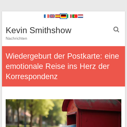
Kevin Smithshow
Nachrichten
Wiedergeburt der Postkarte: eine
emotionale Reise ins Herz der
Korrespondenz