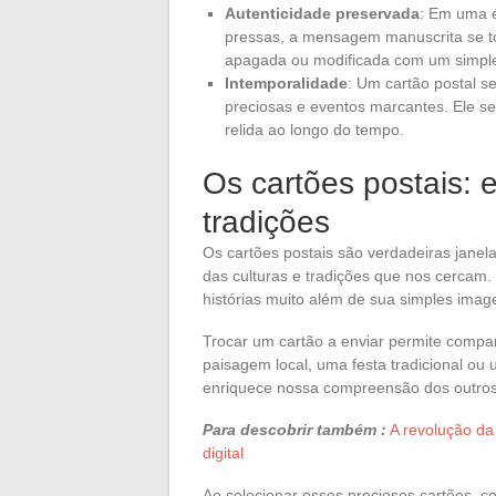
Autenticidade preservada
: Em uma é
pressas, a mensagem manuscrita se to
apagada ou modificada com um simple
Intemporalidade
: Um cartão postal 
preciosas e eventos marcantes. Ele s
relida ao longo do tempo.
Os cartões postais: 
tradições
Os cartões postais são verdadeiras janel
das culturas e tradições que nos cerca
histórias muito além de sua simples ima
Trocar um cartão a enviar permite compar
paisagem local, uma festa tradicional ou
enriquece nossa compreensão dos outros e
Para descobrir também :
A revolução da
digital
Ao colecionar esses preciosos cartões, 