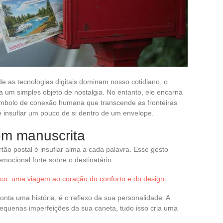
as tecnologias digitais dominam nosso cotidiano, o
a um simples objeto de nostalgia. No entanto, ele encarna
ímbolo de conexão humana que transcende as fronteiras
é insuflar um pouco de si dentro de um envelope.
m manuscrita
 postal é insuflar alma a cada palavra. Esse gesto
ocional forte sobre o destinatário.
co: uma viagem ao coração do conforto e do design
conta uma história, é o reflexo da sua personalidade. A
equenas imperfeições da sua caneta, tudo isso cria uma