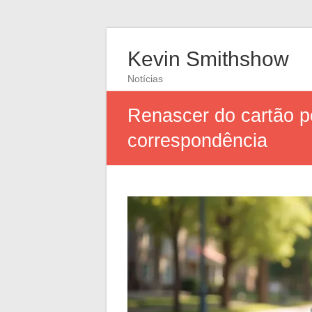
Kevin Smithshow
Notícias
Renascer do cartão p
correspondência