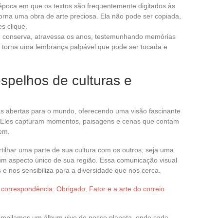
poca em que os textos são frequentemente digitados às
rna uma obra de arte preciosa. Ela não pode ser copiada,
s clique.
se conserva, atravessa os anos, testemunhando memórias
e torna uma lembrança palpável que pode ser tocada e
espelhos de culturas e
as abertas para o mundo, oferecendo uma visão fascinante
m. Eles capturam momentos, paisagens e cenas que contam
gem.
tilhar uma parte de sua cultura com os outros, seja uma
 um aspecto único de sua região. Essa comunicação visual
 nos sensibiliza para a diversidade que nos cerca.
 correspondência: Obrigado, Fator e a arte do correio
compilamos um álbum vivo de nosso planeta, onde cada