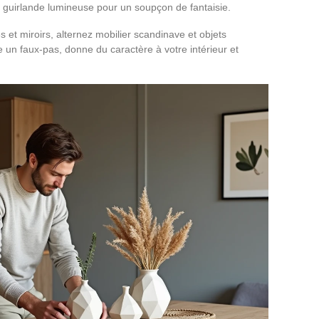
e guirlande lumineuse pour un soupçon de fantaisie.
 et miroirs, alternez mobilier scandinave et objets
e un faux-pas, donne du caractère à votre intérieur et