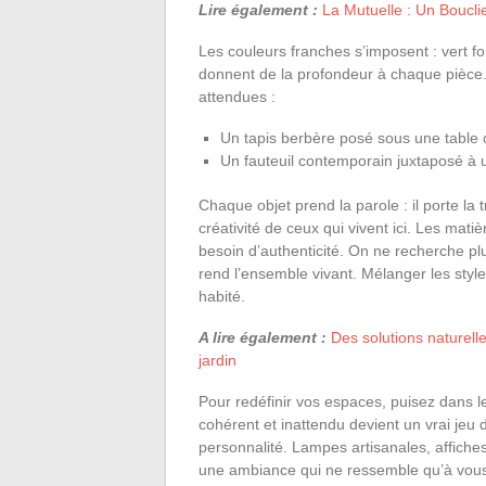
Lire également :
La Mutuelle : Un Boucli
Les couleurs franches s’imposent : vert forê
donnent de la profondeur à chaque pièce.
attendues :
Un tapis berbère posé sous une table 
Un fauteuil contemporain juxtaposé à 
Chaque objet prend la parole : il porte la
créativité de ceux qui vivent ici. Les matièr
besoin d’authenticité. On ne recherche plus
rend l’ensemble vivant. Mélanger les styles
habité.
A lire également :
Des solutions naturell
jardin
Pour redéfinir vos espaces, puisez dans 
cohérent et inattendu devient un vrai jeu 
personnalité. Lampes artisanales, affiches
une ambiance qui ne ressemble qu’à vou