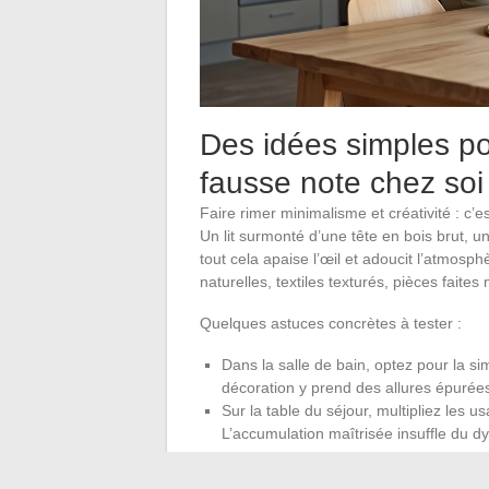
Des idées simples pou
fausse note chez soi
Faire rimer minimalisme et créativité : c’e
Un lit surmonté d’une tête en bois brut, 
tout cela apaise l’œil et adoucit l’atmosp
naturelles, textiles texturés, pièces faite
Quelques astuces concrètes à tester :
Dans la salle de bain, optez pour la si
décoration y prend des allures épurées
Sur la table du séjour, multipliez les 
L’accumulation maîtrisée insuffle du 
Adoptez une lampe de chevet en verre colo