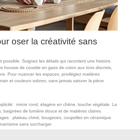
r oser la créativité sans
st possible. Soignez les détails qui racontent une histoire.
une housse de couette en gaze de coton aux tons discrets,
hère. Pour nuancer les espaces, privilégiez matières
s main et couleurs sobres, sans jamais saturer la pièce.
mplicité : miroir rond, étagère en chêne, touche végétale. La
, baignées de lumière douce et de matières claires.
usages : plateau chiné, bougeoirs, coupelles en céramique.
dynamisme sans surcharger.
ré : elle diffuse une lumière subtile et met en valeur