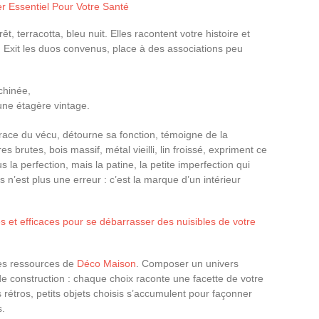
er Essentiel Pour Votre Santé
t, terracotta, bleu nuit. Elles racontent votre histoire et
 Exit les duos convenus, place à des associations peu
chinée,
une étagère vintage.
 trace du vécu, détourne sa fonction, témoigne de la
es brutes, bois massif, métal vieilli, lin froissé, expriment ce
 la perfection, mais la patine, la petite imperfection qui
 n’est plus une erreur : c’est la marque d’un intérieur
es et efficaces pour se débarrasser des nuisibles de votre
les ressources de
Déco Maison
. Composer un univers
de construction : chaque choix raconte une facette de votre
 rétros, petits objets choisis s’accumulent pour façonner
s.