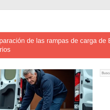
aración de las rampas de carga de 
rios