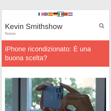
Kevin Smithshow
Notizie
iPhone ricondizionato: È una
buona scelta?