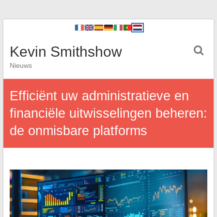
Kevin Smithshow
Nieuws
Efficiënt uw administratieve en
financiële uitwisselingen beheren:
de onmisbare platforms