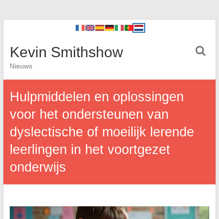
Kevin Smithshow
Nieuws
Hulpmiddelen en oplossingen
voor het ondersteunen van
dyslectische of moeilijk lerende
leerlingen in het voortgezet
onderwijs