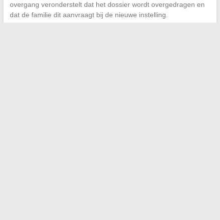
overgang veronderstelt dat het dossier wordt overgedragen en
dat de familie dit aanvraagt bij de nieuwe instelling.
Deze continuïteit blijft een zwak punt van het systeem. De
verandering van instelling tussen de middelbare school en de
middelbare school, en vervolgens tussen de middelbare school
en de universiteit, leidt regelmatig tot onderbrekingen in de
opvolging. Het archiveren van de PAP of de PPS in een
toegankelijk formaat en het overdragen ervan bij inschrijving is
de meest directe voorzorgsmaatregel om te voorkomen dat de
leerling bij elke start opnieuw begint.
←
Ontdek de fermoter selectie: de essentiële verzorgingen
voor een stralende huid
Aankoopgids: de vergelijking van laadramen van Brico Dépôt
volgens gebruikersbeoordelingen
→