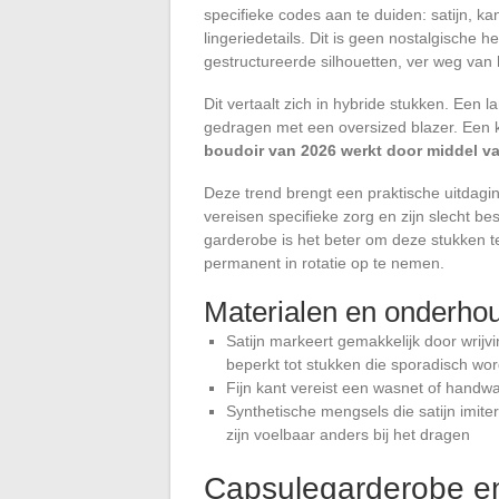
specifieke codes aan te duiden: satijn, k
lingeriedetails. Dit is geen nostalgische 
gestructureerde silhouetten, ver weg van h
Dit vertaalt zich in hybride stukken. Een 
gedragen met een oversized blazer. Een 
boudoir van 2026 werkt door middel van
Deze trend brengt een praktische uitdaging
vereisen specifieke zorg en zijn slecht b
garderobe is het beter om deze stukken t
permanent in rotatie op te nemen.
Materialen en onderhou
Satijn markeert gemakkelijk door wrijv
beperkt tot stukken die sporadisch w
Fijn kant vereist een wasnet of hand
Synthetische mengsels die satijn imit
zijn voelbaar anders bij het dragen
Capsulegarderobe en