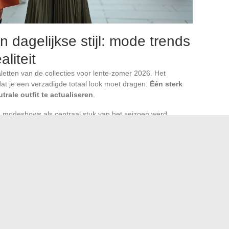
n dagelijkse stijl: mode trends
liteit
aletten van de collecties voor lente-zomer 2026. Het
at je een verzadigde totaal look moet dragen.
Één sterk
rale outfit te actualiseren
.
e modeshows als centraal stuk van het seizoen werd
 een neutrale versie (beige, grijs, zwart) absorbeert hij elke
zelf het statement stuk en vraagt hij om sobere tops.
lfde principe. De versies in felle primaire kleuren zijn
es in meer gedempte tinten (olijfgroen, lichtblauw,
kse rotatie zonder snelle verveling.
discretie en affirmatie. In plaats van een keuze te maken,
erobe duurzame basics met twee of drie goed gekozen
doen extra aankopen zelden aan een echte kledingbehoefte.