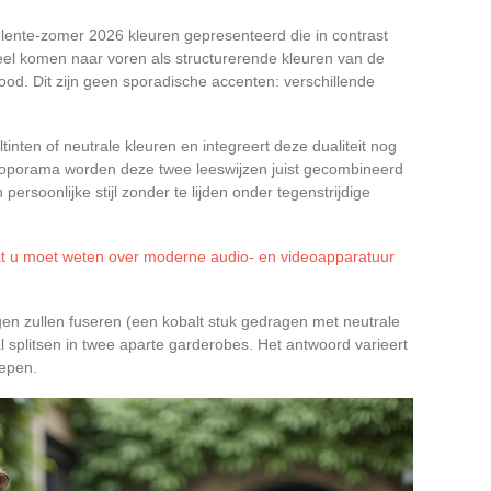
lente-zomer 2026 kleuren gepresenteerd die in contrast
eel komen naar voren als structurerende kleuren van de
ood. Dit zijn geen sporadische accenten: verschillende
ltinten of neutrale kleuren en integreert deze dualiteit nog
ooporama worden deze twee leeswijzen juist gecombineerd
ersoonlijke stijl zonder te lijden onder tegenstrijdige
 wat u moet weten over moderne audio- en videoapparatuur
gen zullen fuseren (een kobalt stuk gedragen met neutrale
al splitsen in twee aparte garderobes. Het antwoord varieert
oepen.