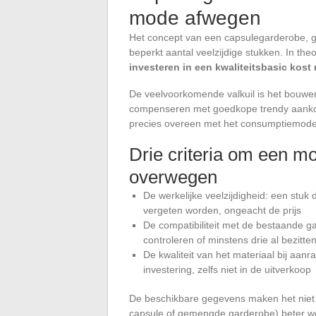
mode afwegen
Het concept van een capsulegarderobe, ge
beperkt aantal veelzijdige stukken. In the
investeren in een kwaliteitsbasic kost
De veelvoorkomende valkuil is het bouwen
compenseren met goedkope trendy aankop
precies overeen met het consumptiemodel
Drie criteria om een m
overwegen
De werkelijke veelzijdigheid: een stuk
vergeten worden, ongeacht de prijs
De compatibiliteit met de bestaande ga
controleren of minstens drie al bezit
De kwaliteit van het materiaal bij aanr
investering, zelfs niet in de uitverkoop
De beschikbare gegevens maken het niet m
capsule of gemengde garderobe) beter we