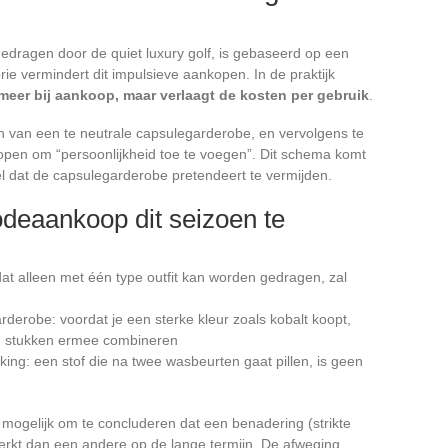
dragen door de quiet luxury golf, is gebaseerd op een
orie vermindert dit impulsieve aankopen. In de praktijk
 meer bij aankoop, maar verlaagt de kosten per gebruik
.
 van een te neutrale capsulegarderobe, en vervolgens te
en om “persoonlijkheid toe te voegen”. Dit schema komt
 dat de capsulegarderobe pretendeert te vermijden.
odeaankoop dit seizoen te
 dat alleen met één type outfit kan worden gedragen, zal
rderobe: voordat je een sterke kleur zoals kobalt koopt,
ten stukken ermee combineren
aking: een stof die na twee wasbeurten gaat pillen, is geen
ogelijk om te concluderen dat een benadering (strikte
rkt dan een andere op de lange termijn. De afweging