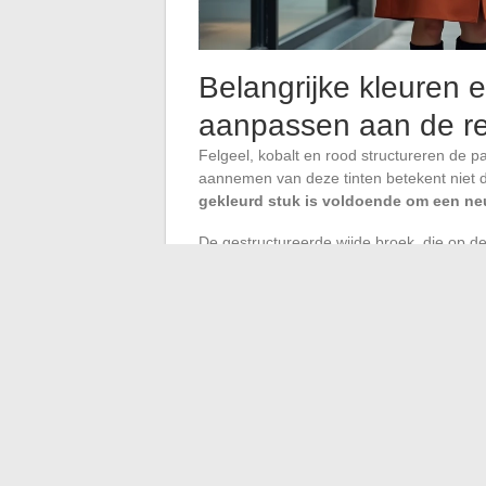
Belangrijke kleuren e
aanpassen aan de rea
Felgeel, kobalt en rood structureren de p
aannemen van deze tinten betekent niet d
gekleurd stuk is voldoende om een neut
De gestructureerde wijde broek, die op d
opgemerkt, illustreert deze logica goed. In
gekleurde top. In kobalt of geel wordt hij 
De lange vloeiende jurk werkt volgens hetze
geschikt voor sporadisch gebruik. De versi
poederroze) integreren zich in een dagelij
De modetrends van 2026 oscilleren tussen 
combineert de meest functionele gard
seizoensstukken
. Buiten deze kern vol