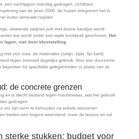
ant, een nachtjapon overdag gedragen, zichtbare
heropleving van de jaren 2000: de huizen integreren het in
et louter sensuele register.
lange, vloeiende satijnen jurk met dunne bandjes wordt
kanten top wordt onder een wijde broekpak geschoven.
Het
 lagen, niet door blootstelling
.
 met zich mee: de materialen (satijn, zijde, fijn kant)
estand tegen intensief dagelijks gebruik. Voor een duurzame
e beperken tot specifieke gelegenheden in plaats van ze
d: de concrete grenzen
ing en is slecht bestand tegen machinewas, wat het gebruik
orden gedragen
was om zijn vorm te behouden na enkele seizoenen
eren bieden een hogere weerstand, maar de textuur en val
 sterke stukken: budget voor