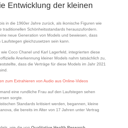
e Entwicklung der kleinen
bis in die 1960er Jahre zurück, als ikonische Figuren wie
 traditionellen Schönheitsstandards herauszufordern.
 eine neue Generation von Models und bewiesen, dass
en Laufstegen gleichzusetzen sein kann.
 wie Coco Chanel und Karl Lagerfeld, integrierten diese
ie offizielle Anerkennung kleiner Models nahm tatsächlich zu,
eststellte, dass die Verträge für diese Models im Jahr 2021
sind.
en zum Extrahieren von Audio aus Online-Videos
emand eine rundliche Frau auf den Laufstegen sehen
ersen sorgte.
istischen Standards kritisiert werden, begannen, kleine
ianova, die bereits im Alter von 17 Jahren unter Vertrag
els, wie die von
Qualitative Health Research