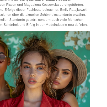
Alison Fixsen und Magdalena Kossewska durchgeführten,
d Erfolge dieser Fachleute beleuchtet. Emily Ratajkowski
ussionen über die aktuellen Schönheitsstandards erwähnt.
ionellen Standards gestört, sondern auch viele Menschen
von Schönheit und Erfolg in der Modeindustrie neu definiert.