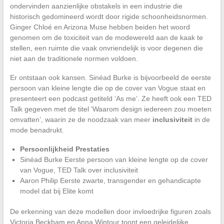
ondervinden aanzienlijke obstakels in een industrie die
historisch gedomineerd wordt door rigide schoonheidsnormen.
Ginger Chloé en Arizona Muse hebben beiden het woord
genomen om de toxiciteit van de modewereld aan de kaak te
stellen, een ruimte die vaak onvriendelijk is voor degenen die
niet aan de traditionele normen voldoen.
Er ontstaan ook kansen. Sinéad Burke is bijvoorbeeld de eerste
persoon van kleine lengte die op de cover van Vogue staat en
presenteert een podcast getiteld ‘As me’. Ze heeft ook een TED
Talk gegeven met de titel ‘Waarom design iedereen zou moeten
omvatten’, waarin ze de noodzaak van meer
inclusiviteit
in de
mode benadrukt.
Persoonlijkheid
Prestaties
Sinéad Burke Eerste persoon van kleine lengte op de cover
van Vogue, TED Talk over inclusiviteit
Aaron Philip Eerste zwarte, transgender en gehandicapte
model dat bij Elite komt
De erkenning van deze modellen door invloedrijke figuren zoals
Victoria Beckham en Anna Wintour toont een geleidelijke