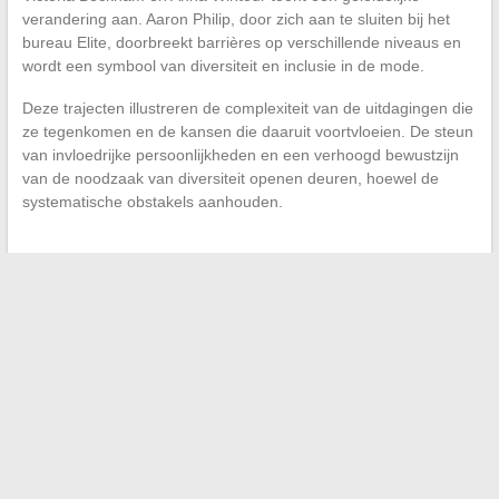
verandering aan. Aaron Philip, door zich aan te sluiten bij het
bureau Elite, doorbreekt barrières op verschillende niveaus en
wordt een symbool van diversiteit en inclusie in de mode.
Deze trajecten illustreren de complexiteit van de uitdagingen die
ze tegenkomen en de kansen die daaruit voortvloeien. De steun
van invloedrijke persoonlijkheden en een verhoogd bewustzijn
van de noodzaak van diversiteit openen deuren, hoewel de
systematische obstakels aanhouden.
←
Analyse van online auto-
prestatievergelijkingshulpmiddelen
De Ultieme Zoektocht naar een Food Truck Plaats
→
Zoeken