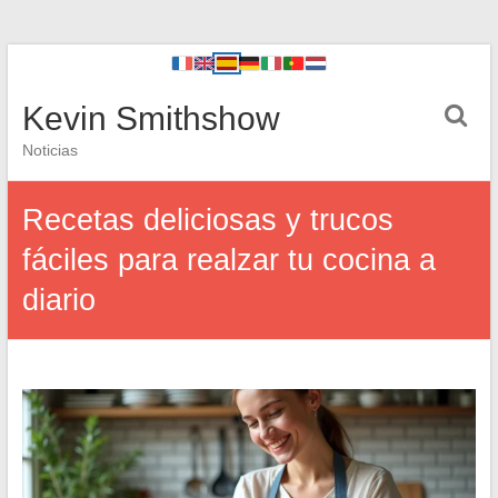
Kevin Smithshow
Noticias
Recetas deliciosas y trucos
fáciles para realzar tu cocina a
diario