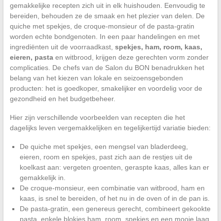
gemakkelijke recepten zich uit in elk huishouden. Eenvoudig te
bereiden, behouden ze de smaak en het plezier van delen. De
quiche met spekjes, de croque-monsieur of de pasta-gratin
worden echte bondgenoten. In een paar handelingen en met
ingrediënten uit de voorraadkast,
spekjes, ham, room, kaas,
eieren, pasta
en witbrood, krijgen deze gerechten vorm zonder
complicaties. De chefs van de Salon du BON benadrukken het
belang van het kiezen van lokale en seizoensgebonden
producten: het is goedkoper, smakelijker en voordelig voor de
gezondheid en het budgetbeheer.
Hier zijn verschillende voorbeelden van recepten die het
dagelijks leven vergemakkelijken en tegelijkertijd variatie bieden:
De quiche met spekjes, een mengsel van bladerdeeg,
eieren, room en spekjes, past zich aan de restjes uit de
koelkast aan: vergeten groenten, geraspte kaas, alles kan er
gemakkelijk in.
De croque-monsieur, een combinatie van witbrood, ham en
kaas, is snel te bereiden, of het nu in de oven of in de pan is.
De pasta-gratin, een genereus gerecht, combineert gekookte
pasta, enkele blokjes ham, room, spekjes en een mooie laag