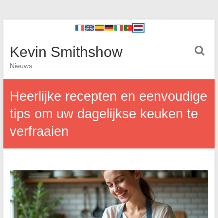
Kevin Smithshow
Nieuws
Heerlijke recepten en eenvoudige
tips om uw dagelijkse keuken te
verfraaien