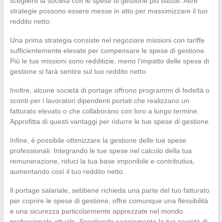
scegliere la società con le spese di gestione più basse. Altre
strategie possono essere messe in atto per massimizzare il tuo
reddito netto:
Una prima strategia consiste nel negoziare missioni con tariffe
sufficientemente elevate per compensare le spese di gestione.
Più le tue missioni sono redditizie, meno l’impatto delle spese di
gestione si farà sentire sul tuo reddito netto.
Inoltre, alcune società di portage offrono programmi di fedeltà o
sconti per i lavoratori dipendenti portati che realizzano un
fatturato elevato o che collaborano con loro a lungo termine.
Approfitta di questi vantaggi per ridurre le tue spese di gestione.
Infine, è possibile ottimizzare la gestione delle tue spese
professionali. Integrando le tue spese nel calcolo della tua
remunerazione, riduci la tua base imponibile e contributiva,
aumentando così il tuo reddito netto.
Il portage salariale, sebbene richieda una parte del tuo fatturato
per coprire le spese di gestione, offre comunque una flessibilità
e una sicurezza particolarmente apprezzate nel mondo
professionale attuale. Scegliendo saggiamente la tua società di