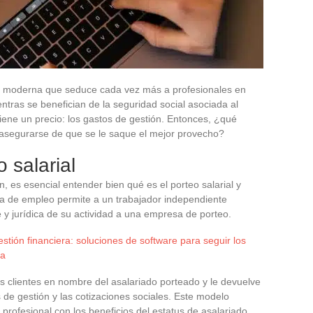
eo moderna que seduce cada vez más a profesionales en
entras se benefician de la seguridad social asociada al
tiene un precio: los gastos de gestión. Entonces, ¿qué
o asegurarse de que se le saque el mejor provecho?
 salarial
, es esencial entender bien qué es el porteo salarial y
ma de empleo permite a un trabajador independiente
e y jurídica de su actividad a una empresa de porteo.
estión financiera: soluciones de software para seguir los
ta
os clientes en nombre del asalariado porteado y le devuelve
s de gestión y las cotizaciones sociales. Este modelo
profesional con los beneficios del estatus de asalariado.