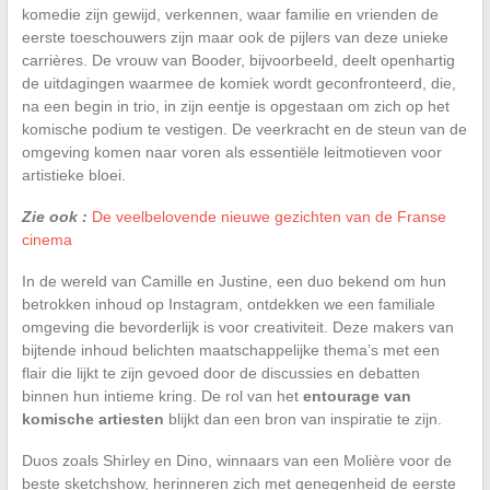
komedie zijn gewijd, verkennen, waar familie en vrienden de
eerste toeschouwers zijn maar ook de pijlers van deze unieke
carrières. De vrouw van Booder, bijvoorbeeld, deelt openhartig
de uitdagingen waarmee de komiek wordt geconfronteerd, die,
na een begin in trio, in zijn eentje is opgestaan om zich op het
komische podium te vestigen. De veerkracht en de steun van de
omgeving komen naar voren als essentiële leitmotieven voor
artistieke bloei.
Zie ook :
De veelbelovende nieuwe gezichten van de Franse
cinema
In de wereld van Camille en Justine, een duo bekend om hun
betrokken inhoud op Instagram, ontdekken we een familiale
omgeving die bevorderlijk is voor creativiteit. Deze makers van
bijtende inhoud belichten maatschappelijke thema’s met een
flair die lijkt te zijn gevoed door de discussies en debatten
binnen hun intieme kring. De rol van het
entourage van
komische artiesten
blijkt dan een bron van inspiratie te zijn.
Duos zoals Shirley en Dino, winnaars van een Molière voor de
beste sketchshow, herinneren zich met genegenheid de eerste