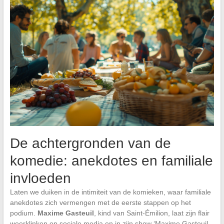
De achtergronden van de
komedie: anekdotes en familiale
invloeden
Laten we duiken in de intimiteit van de komieken, waar familiale
anekdotes zich vermengen met de eerste stappen op het
podium.
Maxime Gasteuil
, kind van Saint-Émilion, laat zijn flair
weerklinken op sociale media en in zijn show ‘Maxime Gasteuil