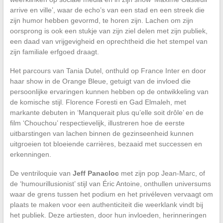
arrive en ville’, waar de echo’s van een stad en een streek die
zijn humor hebben gevormd, te horen zijn. Lachen om zijn
oorsprong is ook een stukje van zijn ziel delen met zijn publiek,
een daad van vrijgevigheid en oprechtheid die het stempel van
zijn familiale erfgoed draagt.
Het parcours van Tania Dutel, onthuld op France Inter en door
haar show in de Orange Bleue, getuigt van de invloed die
persoonlijke ervaringen kunnen hebben op de ontwikkeling van
de komische stijl. Florence Foresti en Gad Elmaleh, met
markante debuten in ‘Manquerait plus qu’elle soit drôle’ en de
film ‘Chouchou’ respectievelijk, illustreren hoe de eerste
uitbarstingen van lachen binnen de gezinseenheid kunnen
uitgroeien tot bloeiende carrières, bezaaid met successen en
erkenningen.
De ventriloquie van
Jeff Panacloc
met zijn pop Jean-Marc, of
de ‘humourillusionist’ stijl van Éric Antoine, onthullen universums
waar de grens tussen het podium en het privéleven vervaagt om
plaats te maken voor een authenticiteit die weerklank vindt bij
het publiek. Deze artiesten, door hun invloeden, herinneringen