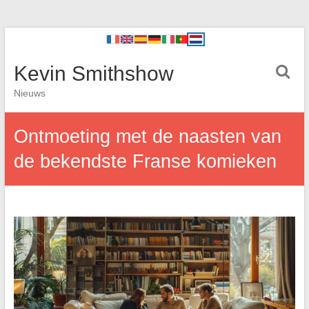
Kevin Smithshow
Nieuws
Ontmoeting met de naasten van
de bekendste Franse komieken