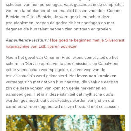
schetsen van hun personages, vaak geschetst in de compliciteit
van een familiekamer of een maaltijd tussen vrienden. Corinne
Benizio en Gilles Benizio, de ware gezichten achter deze
pseudoniemen, roepen de gedeelde herinneringen op met
degenen die hun talent hebben zien ontstaan en groeien.
Aanvullende lectuur :
Hoe goed te beginnen met je Silvercrest
naaimachine van Lidl: tips en adviezen
Neem het geval van Omar en Fred, wiens compliciteit op het
scherm in ‘Service après-vente des émissions’ op Canal+ een
echte vriendschap weerspiegelde, die ver weg van de
televisiestudio’s werd gekoesterd. Het
leven van komieken
vermengt zich met dat van hun naasten, die vaak de eersten
zijn die deze vonken van komisch genie herkennen en
aanmoedigen. Het is in deze intimiteit dat mythische duo’s
worden gesmeed, dat cult-sketches worden verfijnd en dat
carrières worden opgebouwd die zijn bezaaid met successen.