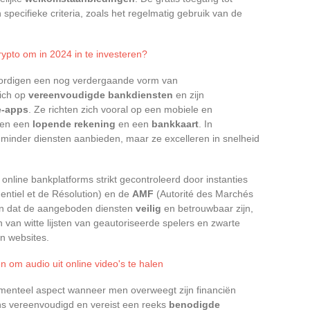
specifieke criteria, zoals het regelmatig gebruik van de
rypto om in 2024 in te investeren?
rdigen een nog verdergaande vorm van
zich op
vereenvoudigde bankdiensten
en zijn
e-apps
. Ze richten zich vooral op een mobiele en
zen een
lopende rekening
en een
bankkaart
. In
 minder diensten aanbieden, maar ze excelleren in snelheid
 online bankplatforms strikt gecontroleerd door instanties
entiel et de Résolution) en de
AMF
(Autorité des Marchés
en dat de aangeboden diensten
veilig
en betrouwbaar zijn,
 van witte lijsten van geautoriseerde spelers en zwarte
en websites.
n om audio uit online video's te halen
menteel aspect wanneer men overweegt zijn financiën
ns vereenvoudigd en vereist een reeks
benodigde