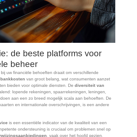
e: de beste platforms voor
ële beheer
 bij uw financiële behoeften draait om verschillende
e
bankkosten
van groot belang, wat consumenten aanzet
ten bieden voor optimale diensten. De
diversiteit van
alend: lopende rekeningen, spaarrekeningen, leningen,
doen aan een zo breed mogelijk scala aan behoeften. De
kkaarten en internationale overschrijvingen, is een andere
vice
is een essentiële indicator van de kwaliteit van een
mpetente ondersteuning is cruciaal om problemen snel op
rwijzingsaanbiedingen
, vaak over het hoofd gezien,