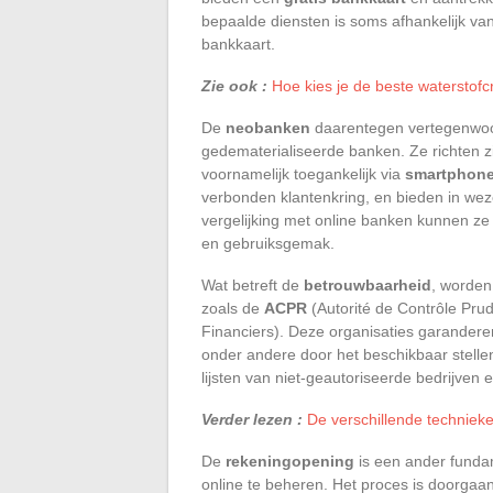
bepaalde diensten is soms afhankelijk van 
bankkaart.
Zie ook :
Hoe kies je de beste waterstofc
De
neobanken
daarentegen vertegenwoo
gedematerialiseerde banken. Ze richten 
voornamelijk toegankelijk via
smartphon
verbonden klantenkring, en bieden in we
vergelijking met online banken kunnen ze
en gebruiksgemak.
Wat betreft de
betrouwbaarheid
, worden
zoals de
ACPR
(Autorité de Contrôle Prud
Financiers). Deze organisaties garander
onder andere door het beschikbaar stellen
lijsten van niet-geautoriseerde bedrijven 
Verder lezen :
De verschillende technieke
De
rekeningopening
is een ander funda
online te beheren. Het proces is doorgaa