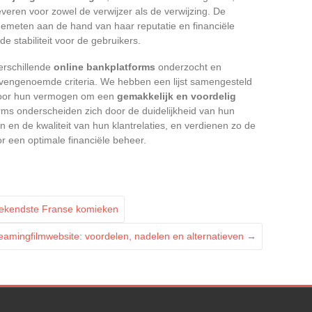
veren voor zowel de verwijzer als de verwijzing. De
emeten aan de hand van haar reputatie en financiële
e stabiliteit voor de gebruikers.
verschillende
online bankplatforms
onderzocht en
vengenoemde criteria. We hebben een lijst samengesteld
 door hun vermogen om een
gemakkelijk en voordelig
rms onderscheiden zich door de duidelijkheid van hun
 en de kwaliteit van hun klantrelaties, en verdienen zo de
r een optimale financiële beheer.
ekendste Franse komieken
reamingfilmwebsite: voordelen, nadelen en alternatieven
→