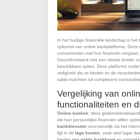
In het huidige financiële landschap is he
opkomst van online bankplatforms. Deze d
consumenten met hun financiën omgaan, en
Geconfronteerd met een steeds breder sca
beschikbare opties. Deze platforms onder
veiligheid die ze bieden en de verscheide
saldo-inzichten tot complexere transacties
Vergelijking van onli
functionaliteiten en 
Online banken
: deze gedematerialiseerd
die hun persoonlijke financiën willen opt
bankdiensten
voornamelijk via het inter
ligt in de
lage kosten
, vaak veel lager d
bieden een
gratis bankkaart
en aantrekk