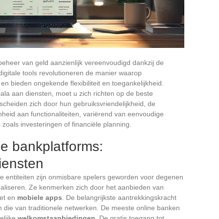
t beheer van geld aanzienlijk vereenvoudigd dankzij de
igitale tools revolutioneren de manier waarop
 bieden ongekende flexibiliteit en toegankelijkheid.
la aan diensten, moet u zich richten op de beste
scheiden zich door hun gebruiksvriendelijkheid, de
nheid aan functionaliteiten, variërend van eenvoudige
 zoals investeringen of financiële planning.
ne bankplatforms:
diensten
e entiteiten zijn onmisbare spelers geworden voor degenen
imaliseren. Ze kenmerken zich door het aanbieden van
net en
mobiele apps
. De belangrijkste aantrekkingskracht
an die van traditionele netwerken. De meeste online banken
elijke
welkomstaanbiedingen
. De gratis toegang tot