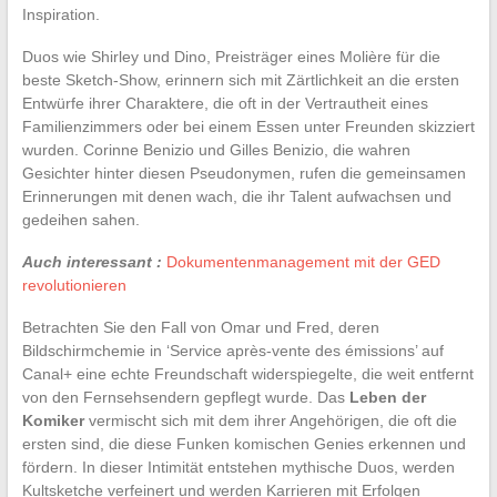
Inspiration.
Duos wie Shirley und Dino, Preisträger eines Molière für die
beste Sketch-Show, erinnern sich mit Zärtlichkeit an die ersten
Entwürfe ihrer Charaktere, die oft in der Vertrautheit eines
Familienzimmers oder bei einem Essen unter Freunden skizziert
wurden. Corinne Benizio und Gilles Benizio, die wahren
Gesichter hinter diesen Pseudonymen, rufen die gemeinsamen
Erinnerungen mit denen wach, die ihr Talent aufwachsen und
gedeihen sahen.
Auch interessant :
Dokumentenmanagement mit der GED
revolutionieren
Betrachten Sie den Fall von Omar und Fred, deren
Bildschirmchemie in ‘Service après-vente des émissions’ auf
Canal+ eine echte Freundschaft widerspiegelte, die weit entfernt
von den Fernsehsendern gepflegt wurde. Das
Leben der
Komiker
vermischt sich mit dem ihrer Angehörigen, die oft die
ersten sind, die diese Funken komischen Genies erkennen und
fördern. In dieser Intimität entstehen mythische Duos, werden
Kultsketche verfeinert und werden Karrieren mit Erfolgen