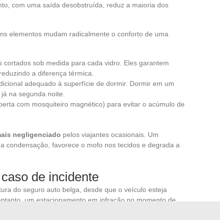
nto, com uma saída desobstruída, reduz a maioria dos
guns elementos mudam radicalmente o conforto de uma
es cortados sob medida para cada vidro. Eles garantem
reduzindo a diferença térmica.
icional adequado à superfície de dormir. Dormir em um
 já na segunda noite.
berta com mosquiteiro magnético) para evitar o acúmulo de
mais negligenciado
pelos viajantes ocasionais. Um
a condensação, favorece o mofo nos tecidos e degrada a
caso de incidente
tura do seguro auto belga, desde que o veículo esteja
 entanto, um estacionamento em infração no momento de
erificar as cláusulas do contrato antes de uma viagem de