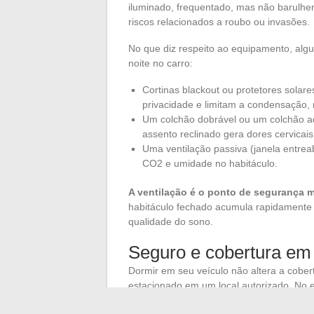
iluminado, frequentado, mas não barulhe
riscos relacionados a roubo ou invasões.
No que diz respeito ao equipamento, al
noite no carro:
Cortinas blackout ou protetores solar
privacidade e limitam a condensação, 
Um colchão dobrável ou um colchão ad
assento reclinado gera dores cervicais
Uma ventilação passiva (janela entrea
CO2 e umidade no habitáculo.
A ventilação é o ponto de segurança 
habitáculo fechado acumula rapidamente 
qualidade do sono.
Seguro e cobertura em 
Dormir em seu veículo não altera a cober
estacionado em um local autorizado. No
um sinistro pode complicar a cobertura. V