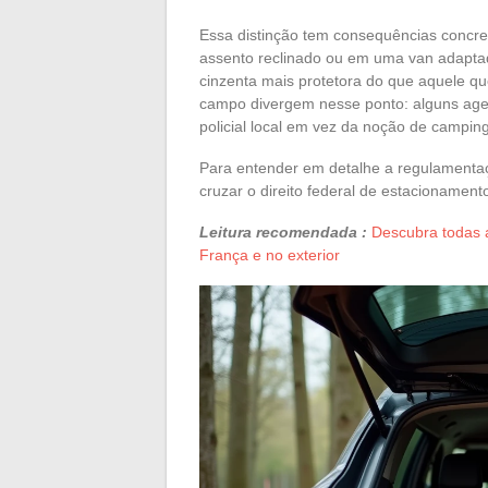
Essa distinção tem consequências concret
assento reclinado ou em uma van adapta
cinzenta mais protetora do que aquele q
campo divergem nesse ponto: alguns age
policial local em vez da noção de camping
Para entender em detalhe a regulamentaç
cruzar o direito federal de estacionamen
Leitura recomendada :
Descubra todas a
França e no exterior