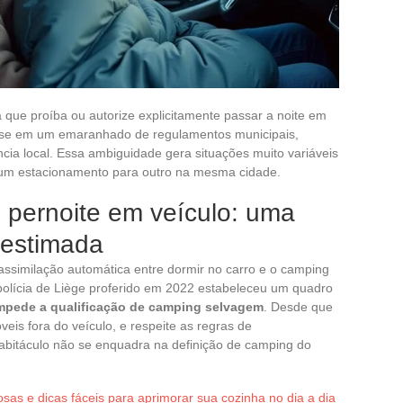
a que proíba ou autorize explicitamente passar a noite em
a-se em um emaranhado de regulamentos municipais,
ência local. Essa ambiguidade gera situações muito variáveis
um estacionamento para outro na mesma cidade.
pernoite em veículo: uma
ubestimada
 assimilação automática entre dormir no carro e o camping
polícia de Liège proferido em 2022 estabeleceu um quadro
impede a qualificação de camping selvagem
. Desde que
eis fora do veículo, e respeite as regras de
habitáculo não se enquadra na definição de camping do
osas e dicas fáceis para aprimorar sua cozinha no dia a dia