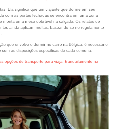
as. Ela significa que um viajante que dorme em seu
da com as portas fechadas se encontra em uma zona
ue monta uma mesa dobrável na calçada. Os relatos de
ntes ainda aplicam multas, baseando-se no regulamento
.
ão que envolve o dormir no carro na Bélgica, é necessário
to com as disposições específicas de cada comuna.
s opções de transporte para viajar tranquilamente na