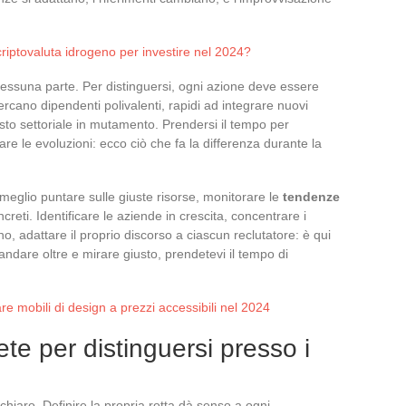
riptovaluta idrogeno per investire nel 2024?
essuna parte. Per distinguersi, ogni azione deve essere
ercano dipendenti polivalenti, rapidi ad integrare nuovi
esto settoriale in mutamento. Prendersi il tempo per
re le evoluzioni: ecco ciò che fa la differenza durante la
 meglio puntare sulle giuste risorse, monitorare le
tendenze
reti. Identificare le aziende in crescita, concentrare i
o, adattare il proprio discorso a ciascun reclutatore: è qui
andare oltre e mirare giusto, prendetevi il tempo di
are mobili di design a prezzi accessibili nel 2024
ete per distinguersi presso i
 chiaro. Definire la propria rotta dà senso a ogni