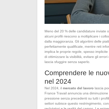
Meno del 20 % delle candidature inviate o
alcuni profili riescono a moltiplicare i col
dalla maggioranza. Gli algoritmi delle pia
perfettamente qualificate, mentre reti inf
implica le proprie regole, spesso implicit
di ottimizzare la visibilità, evitare gli er
lascia sfuggire senza saperlo.
Comprendere le nuove
nel 2024
Nel 2024, il
mercato del lavoro
lascia po
France Travail annuncia una diminuzione d
pressione senza precedenti su tutti i profi
settori subisce questo restringimento, con
reclutatori e le realtà del campo. Le esige