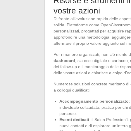
Risorse e strumenti i
vostre azioni
Di fronte all’evoluzione rapida delle asp
solida. Piattaforme come OpenClassrooms
personalizzati, progettati per acquisire 
approfondire una metodologia, aggiungere u
affermare il proprio valore aggiunto sul m
Per rimanere organizzati, non c’è niente d
dashboard
, sia esso digitale o cartaceo,
dei follow-up e il monitoraggio delle rispost
delle vostre azioni e chiarisce a colpo d’o
Numerose soluzioni concrete meritano di es
a colloqui qualificati:
Accompagnamento personalizzato
:
individuale collaudato, pratico per chi 
percorso.
Eventi dedicati
: il Salon Profession’L
nuovi contatti e di esplorare un’intera 