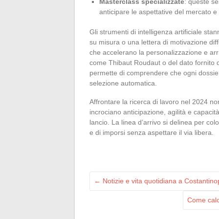
Masterclass specializzate
: queste se
anticipare le aspettative del mercato e 
Gli strumenti di intelligenza artificiale 
su misura o una lettera di motivazione di
che accelerano la personalizzazione e arri
come Thibaut Roudaut o del dato fornito 
permette di comprendere che ogni dossier
selezione automatica.
Affrontare la ricerca di lavoro nel 2024 n
incrociano anticipazione, agilità e capacità
lancio. La linea d’arrivo si delinea per co
e di imporsi senza aspettare il via libera.
←
Notizie e vita quotidiana a Costantinopo
Come calco