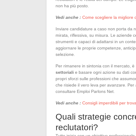
non ha più posto.
Vedi anche :
Come scegliere la migliore c
Inviare candidature a caso non porta da n
mirata, riflessiva, su misura. Le aziende c
strumenti e capaci di adattarsi in un cont
aggiornare le proprie competenze, anticipa
selezione.
Per rimanere in sintonia con il mercato, è
settoriali
e basare ogni azione su dati conc
propri sforzi sulle professioni che assumon
che risiede il vero leva per avanzare. Per 
consultare Emploi Parlons Net.
Vedi anche :
Consigli imperdibili per trov
Quali strategie concr
reclutatori?
Tutto inizia con un obiettivo professionale