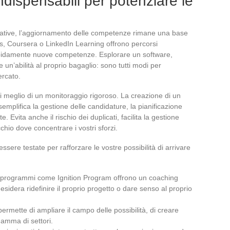
ndispensabili per potenziare le
ettative, l’aggiornamento delle competenze rimane una base
, Coursera o LinkedIn Learning offrono percorsi
rapidamente nuove competenze. Esplorare un software,
n’abilità al proprio bagaglio: sono tutti modi per
ercato.
i meglio di un monitoraggio rigoroso. La creazione di un
 semplifica la gestione delle candidature, la pianificazione
e. Evita anche il rischio dei duplicati, facilita la gestione
cchio dove concentrare i vostri sforzi.
sere testate per rafforzare le vostre possibilità di arrivare
 programmi come Ignition Program offrono un coaching
desidera ridefinire il proprio progetto o dare senso al proprio
 permette di ampliare il campo delle possibilità, di creare
gamma di settori.