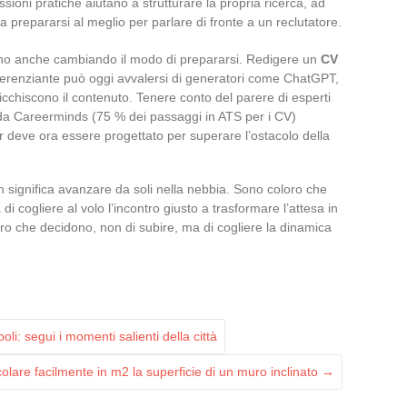
ssioni pratiche aiutano a strutturare la propria ricerca, ad
a prepararsi al meglio per parlare di fronte a un reclutatore.
stanno anche cambiando il modo di prepararsi. Redigere un
CV
fferenziante può oggi avvalersi di generatori come ChatGPT,
cchiscono il contenuto. Tenere conto del parere di esperti
da Careerminds (75 % dei passaggi in ATS per i CV)
 deve ora essere progettato per superare l’ostacolo della
on significa avanzare da soli nella nebbia. Sono coloro che
 di cogliere al volo l’incontro giusto a trasformare l’attesa in
loro che decidono, non di subire, ma di cogliere la dinamica
li: segui i momenti salienti della città
lare facilmente in m2 la superficie di un muro inclinato
→