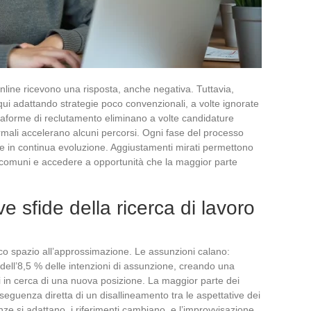
nline ricevono una risposta, anche negativa. Tuttavia,
loqui adattando strategie poco convenzionali, a volte ignorate
ttaforme di reclutamento eliminano a volte candidature
ormali accelerano alcuni percorsi. Ogni fase del processo
e e in continua evoluzione. Aggiustamenti mirati permettono
rori comuni e accedere a opportunità che la maggior parte
 sfide della ricerca di lavoro
co spazio all’approssimazione. Le assunzioni calano:
ell’8,5 % delle intenzioni di assunzione, creando una
li in cerca di una nuova posizione. La maggior parte dei
seguenza diretta di un disallineamento tra le aspettative dei
nze si adattano, i riferimenti cambiano, e l’improvvisazione