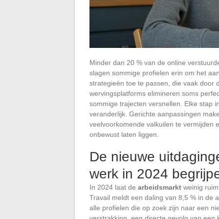
Minder dan 20 % van de online verstuurde s
slagen sommige profielen erin om het aan
strategieën toe te passen, die vaak doo
wervingsplatforms elimineren soms perfect 
sommige trajecten versnellen. Elke stap in
veranderlijk. Gerichte aanpassingen make
veelvoorkomende valkuilen te vermijden 
onbewust laten liggen.
De nieuwe uitdaging
werk in 2024 begrijp
In 2024 laat de
arbeidsmarkt
weinig ruim
Travail meldt een daling van 8,5 % in de
alle profielen die op zoek zijn naar een 
verstrakking, een directe gevolg van een