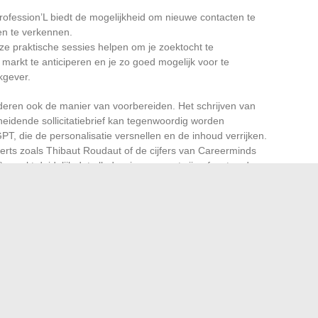
rofession’L biedt de mogelijkheid om nieuwe contacten te
en te verkennen.
eze praktische sessies helpen om je zoektocht te
markt te anticiperen en je zo goed mogelijk voor te
kgever.
nderen ook de manier van voorbereiden. Het schrijven van
eidende sollicitatiebrief kan tegenwoordig worden
T, die de personalisatie versnellen en de inhoud verrijken.
ts zoals Thibaut Roudaut of de cijfers van Careerminds
s) maakt duidelijk dat elk dossier nu moet zijn afgestemd om
etekent niet alleen door de mist vooruitgaan. Het zijn
 het vermogen om de juiste ontmoeting op het juiste
hten omzetten in een lancering. De finishlijn wordt
te lijden, maar de dynamiek te grijpen en zich op te dringen