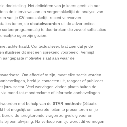
le doelstelling. Het definiëren van je koers geeft zin aan
ijdens de interviews aan en vergemakkelijkt de analyse van
rken van je
CV
noodzakelijk: recent verworven
taties tonen, de
sleutelwoorden
uit de advertenties
e sorteerprogramma’s) te doorbreken die zoveel sollicitaties
enselijke ogen zijn gezien.
 niet achterhaald. Contextualiseer, laat zien dat je de
en illustreer dit met een sprekend voorbeeld. Vermijd
n aangepaste motivatie slaat aan waar de
aarloosd. Om effectief te zijn, moet elke sectie worden
nbevelingen, breid je contacten uit, reageer of publiceer
 jouw sector. Veel wervingen vinden plaats buiten de
n via mond-tot-mondreclame of informele aanbevelingen.
 antwoorden met behulp van de
STAR-methode
(Situatie,
t het mogelijk om concrete feiten te presenteren en je
n. Bereid de terugkerende vragen zorgvuldig voor en
s bij een afwijzing. Na verloop van tijd wordt dit vermogen