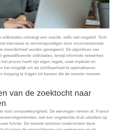
ollicitaties ontvangt een reactie, zelfs niet-negatief. Toch
tal interviews te vermenigvuldigen door onconventionele
r de meerderheid worden genegeerd. De algoritmes van
gekwalificeerde sollicitaties, terwijl informele netwerken
 het proces heeft zijn eigen regels, vaak impliciet en
n het mogelijk om de zichtbaarheid te optimaliseren,
en toegang te krijgen tot kansen die de meeste mensen
en van de zoektocht naar
en
te voor onnauwkeurigheid. De wervingen nemen af: France
 aanwervingsintenties, wat een ongekende druk uitoefent op
nieuwe functie. De meeste sectoren ondervinden deze
 kloof tussen de verwachtingen van werkgevers en de