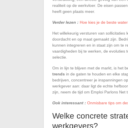
realiteit op de werkvloer. De eisen passe
heeft geen plaats meer.
Verder lezen :
Hoe kies je de beste water
Het willekeurig versturen van sollicitaties
doordacht en op maat gemaakt zijn. Bedri
kunnen integreren en in staat zijn om te 
vaardigheden bij te werken, de evoluties te
selectie.
Om in lijn te blijven met de markt, is het 
trends
in de gaten te houden en elke sta
bedrijven, concentreer je inspanningen o
werkgever aan: daar ligt de echte hefboo
zijn, neem de tijd om Emploi Parlons Net 
Ook interessant :
Onmisbare tips om des
Welke concrete strate
werkgevers?