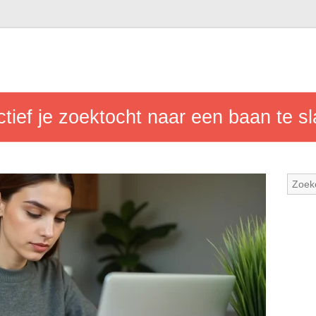
ctief je zoektocht naar een baan te s