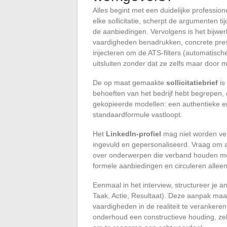
Alles begint met een duidelijke professione
elke sollicitatie, scherpt de argumenten t
de aanbiedingen. Vervolgens is het bijwe
vaardigheden benadrukken, concrete pres
injecteren om de ATS-filters (automatisch
uitsluiten zonder dat ze zelfs maar door m
De op maat gemaakte
sollicitatiebrief
is
behoeften van het bedrijf hebt begrepen, 
gekopieerde modellen: een authentieke e
standaardformule vastloopt.
Het
LinkedIn-profiel
mag niet worden verw
ingevuld en gepersonaliseerd. Vraag om aa
over onderwerpen die verband houden met
formele aanbiedingen en circuleren allee
Eenmaal in het interview, structureer je
Taak, Actie, Resultaat). Deze aanpak maak
vaardigheden in de realiteit te verankere
onderhoud een constructieve houding, zelf