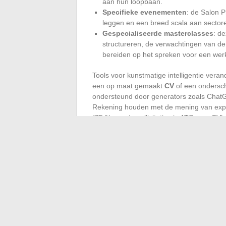
aan hun loopbaan.
Specifieke evenementen
: de Salon P
leggen en een breed scala aan sector
Gespecialiseerde masterclasses
: d
structureren, de verwachtingen van de 
bereiden op het spreken voor een wer
Tools voor kunstmatige intelligentie vera
een op maat gemaakt
CV
of een ondersch
ondersteund door generators zoals ChatGP
Rekening houden met de mening van exper
(75 % van de sollicitaties in ATS voor CV’
de automatische sortering te doorbreken.
De zoektocht naar werk in 2024 aangaan, b
degenen die anticipatie, wendbaarheid en
moment te grijpen combineren, die het wac
zichtbaar voor degenen die besluiten niet 
zonder op groen licht te wachten.