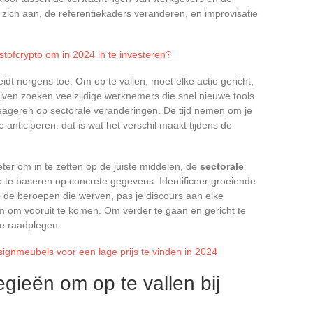
n zich aan, de referentiekaders veranderen, en improvisatie
stofcrypto om in 2024 in te investeren?
 leidt nergens toe. Om op te vallen, moet elke actie gericht,
jven zoeken veelzijdige werknemers die snel nieuwe tools
reageren op sectorale veranderingen. De tijd nemen om je
 anticiperen: dat is wat het verschil maakt tijdens de
beter om in te zetten op de juiste middelen, de
sectorale
p te baseren op concrete gegevens. Identificeer groeiende
p de beroepen die werven, pas je discours aan elke
m om vooruit te komen. Om verder te gaan en gericht te
te raadplegen.
ignmeubels voor een lage prijs te vinden in 2024
gieën om op te vallen bij