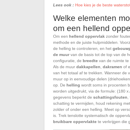
Lees ook :
Hoe kies je de beste watersto
Welke elementen moe
om een hellend oppe
Om een
hellend oppervlak
zonder foute
methode en de juiste hulpmiddelen. Voorz
de helling te controleren, en het
gebouwp
de muur
van de basis tot de top van de h
configuratie, de
breedte
van de ruimte te
Als de muur
dakkapellen
,
dakramen
of 
van het totaal af te trekken. Wanneer de 
muur op in eenvoudige delen (driehoeken, 
op. De
helling
wordt soms in procenten b
worden uitgedrukt, via de formule: (180 
gegevens beperkt de
schattingsfouten
,
schatting te vermijden, houd rekening me
zolder of onder een helling. Meet op versc
is. Trek tenslotte systematisch de opper
bruikbare oppervlakte
te verkrijgen die