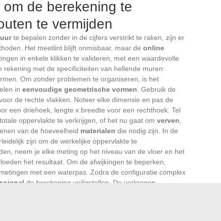
s om de berekening te
outen te vermijden
muur
te bepalen zonder in de cijfers verstrikt te raken, zijn er
hoden. Het meetlint blijft onmisbaar, maar de
online
ngen in enkele klikken te valideren, met een waardevolle
rekening met de specificiteiten van hellende muren:
vormen. Om zonder problemen te organiseren, is het
elen in
eenvoudige geometrische vormen
. Gebruik de
 voor de rechte vlakken. Noteer elke dimensie en pas de
oor een driehoek, lengte x breedte voor een rechthoek. Tel
totale oppervlakte te verkrijgen, of het nu gaat om
verven
,
kenen van de hoeveelheid
materialen
die nodig zijn. In de
idelijk zijn om de werkelijke oppervlakte te
den, neem je elke meting op het niveau van de vloer en het
vloeden het resultaat. Om de afwijkingen te beperken,
 metingen met een waterpas. Zodra de configuratie complex
ssional
de berekening veiligstellen. De verkregen
 werkzaamheden
, de hoeveelheid materialen die moeten
an een offerte. Een nauwkeurige schatting voorkomt
dget en bereidt de bouw voor op een solide basis.