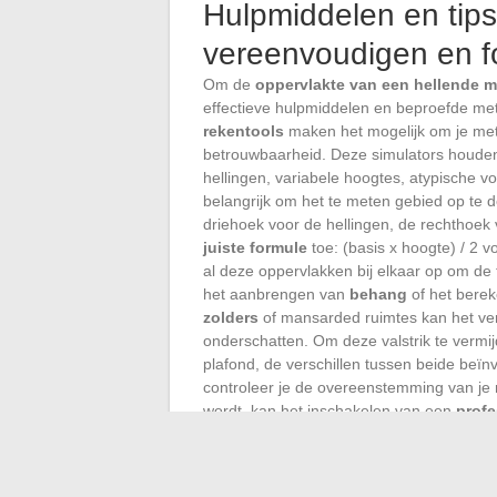
Hulpmiddelen en tip
vereenvoudigen en f
Om de
oppervlakte van een hellende 
effectieve hulpmiddelen en beproefde met
rekentools
maken het mogelijk om je meti
betrouwbaarheid. Deze simulators houden 
hellingen, variabele hoogtes, atypische 
belangrijk om het te meten gebied op te d
driehoek voor de hellingen, de rechthoek
juiste formule
toe: (basis x hoogte) / 2 v
al deze oppervlakken bij elkaar op om de 
het aanbrengen van
behang
of het bere
zolders
of mansarded ruimtes kan het verle
onderschatten. Om deze valstrik te vermij
plafond, de verschillen tussen beide beïn
controleer je de overeenstemming van je
wordt, kan het inschakelen van een
profe
oppervlakte bepaalt het
budget voor de
worden voorzien en de betrouwbaarheid v
onaangename verrassingen, kadert het bu