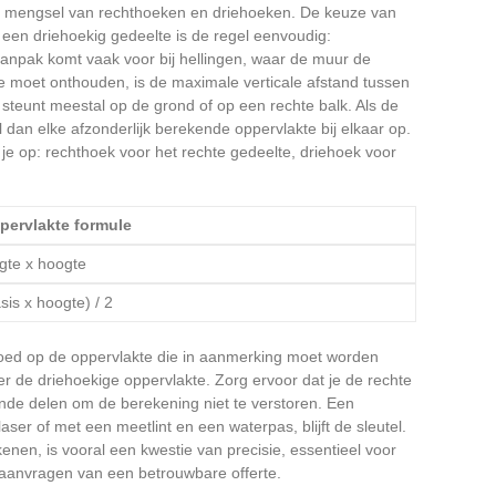
een mengsel van rechthoeken en driehoeken. De keuze van
een driehoekig gedeelte is de regel eenvoudig:
aanpak komt vaak voor bij hellingen, waar de muur de
e moet onthouden, is de maximale verticale afstand tussen
steunt meestal op de grond of op een rechte balk. Als de
dan elke afzonderlijk berekende oppervlakte bij elkaar op.
 je op: rechthoek voor het rechte gedeelte, driehoek voor
pervlakte formule
gte x hoogte
sis x hoogte) / 2
loed op de oppervlakte die in aanmerking moet worden
er de driehoekige oppervlakte. Zorg ervoor dat je de rechte
ende delen om de berekening niet te verstoren. Een
ser of met een meetlint en een waterpas, blijft de sleutel.
nen, is vooral een kwestie van precisie, essentieel voor
 aanvragen van een betrouwbare offerte.