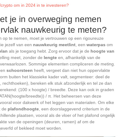
fcrypto om in 2024 in te investeren?
t je in overweging nemen
rvlak nauwkeurig te meten?
n op te nemen, moet je vertrouwen op een rigoureuze
ie jezelf van een
nauwkeurig meetlint
, een
waterpas
om
lan
als je toegang hebt. Zorg ervoor dat je de
hoogte van
elling meet, zonder de
lengte
en, afhankelijk van de
 verwaarlozen. Sommige elementen compliceren de meting.
een
schoorsteen
heeft, vergeet dan niet hun oppervlakte
vorm buiten het klassieke kader valt, segmenteer: deel de
rechthoeken), bereken elk stuk afzonderlijk en tel ze dan
erekend: (100 x hoogte) / breedte. Deze kan ook in graden
x ATAN(hoogte/breedte)) / π. Het beheersen van deze
 vooral voor dakwerk of het leggen van materialen. Om elke
t de
plafondhoogte
, een doorslaggevend criterium in de
hillende plaatsen, vooral als de vloer of het plafond ongelijk
vlakte van de openingen (deuren, ramen) af om de
 geverfd of bekleed moet worden.