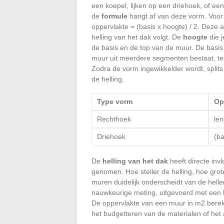
een koepel, lijken op een driehoek, of 
de
formule
hangt af van deze vorm. Voor 
oppervlakte = (basis x hoogte) / 2. Deze 
helling van het dak volgt. De
hoogte
die j
de basis en de top van de muur. De basis 
muur uit meerdere segmenten bestaat, tel 
Zodra de vorm ingewikkelder wordt, splits
de helling.
Type vorm
Op
Rechthoek
len
Driehoek
(ba
De
helling van het dak
heeft directe inv
genomen. Hoe steiler de helling, hoe grot
muren duidelijk onderscheidt van de hell
nauwkeurige meting, uitgevoerd met een la
De oppervlakte van een muur in m2 bereke
het budgetteren van de materialen of het