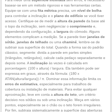
basear-se em um método rigoroso e nas ferramentas certas.
Equipe-se com uma
fita métrica
precisa, um
nível de bolha
para controlar a inclinação e o
plano do edifício
se você tiver
acesso. Certifique-se de medir a
altura da parede
da base até
o topo da inclinação, sem negligenciar o
comprimento
e,
dependendo da configuração, a
largura
do cômodo. Alguns
elementos complicam a medição. Se a parede tiver
janelas de
sótão
,
janelas de telhado
ou uma
chaminé
, lembre-se de
subtrair sua superfície do total. Quando a forma sai do padrão
clássico, segmente: divida a parede em partes simples
(triângulos, retângulos), calcule cada pedaço separadamente e
depois some. A
inclinação
às vezes é calculada em
porcentagem: (100 x altura) / largura. Ela também pode ser
expressa em graus, através da fórmula: (180 x
ATAN(altura/largura)) / π. Dominar essa informação limita os
erros de estimativa
, especialmente para trabalhos de
cobertura ou instalação de materiais. Para evitar qualquer
aproximação, leve em conta a
altura do teto
, um critério
decisivo nos sótãos ou sob uma inclinação. Meça em vários
pontos, especialmente se o chão ou o teto forem irregulares.
Por fim, subtraia sistematicamente a superfície das aberturas