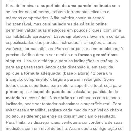
Para determinar a
superfície de uma parede inclinada
sem
se perder nos números, existem ferramentas eficazes e
métodos comprovados. A fita métrica continua sendo
indispensável, mas os
simuladores de cálculo
online
permitem validar suas medições em poucos cliques, com uma
confiabilidade apreciável. Esses simuladores levam em conta as
especificidades das paredes inclinadas: inclinações, alturas
variáveis, formas atípicas. Para se organizar sem problemas, é
preciso dividir a área a ser medida em
formas geométricas
simples
. Usa-se o triângulo para as inclinações, o retângulo
para as partes retas. Anote cada dimensão e, em seguida,
aplique a
fórmula adequada
: (base x altura) / 2 para um
triângulo, comprimento x largura para um retângulo. Some
todas essas superfícies para obter a superfície total, seja para
pintar
, aplicar
papel de parede
ou calcular a quantidade de
materiais
necessários. Nos
sótãos
ou cômodos com telhado
inclinado, pode ser tentador subestimar a superfície real. Para
evitar essa armadilha, registre cada medida no nível do chão e
do teto, as diferenças entre os dois influenciam o resultado.
Para limitar as discrepâncias, verifique a concordância de suas
medições com um nível de bolha. Assim que a configuração se