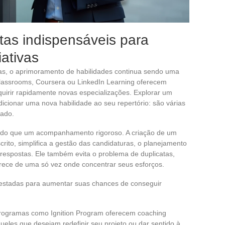
tas indispensáveis para
iativas
vas, o aprimoramento de habilidades continua sendo uma
lassrooms, Coursera ou LinkedIn Learning oferecem
uirir rapidamente novas especializações. Explorar um
icionar uma nova habilidade ao seu repertório: são várias
cado.
 do que um acompanhamento rigoroso. A criação de um
scrito, simplifica a gestão das candidaturas, o planejamento
espostas. Ele também evita o problema de duplicatas,
arece de uma só vez onde concentrar seus esforços.
testadas para aumentar suas chances de conseguir
programas como Ignition Program oferecem coaching
ueles que desejam redefinir seu projeto ou dar sentido à