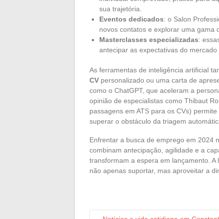
sua trajetória.
Eventos dedicados
: o Salon Professi
novos contatos e explorar uma gama d
Masterclasses especializadas
: essa
antecipar as expectativas do mercado 
As ferramentas de inteligência artificia
CV
personalizado ou uma carta de aprese
como o ChatGPT, que aceleram a persona
opinião de especialistas como Thibaut 
passagens em ATS para os CVs) permite e
superar o obstáculo da triagem automátic
Enfrentar a busca de emprego em 2024 n
combinam antecipação, agilidade e a cap
transformam a espera em lançamento. A 
não apenas suportar, mas aproveitar a di
←
Notícias e vida cotidiana em Consta