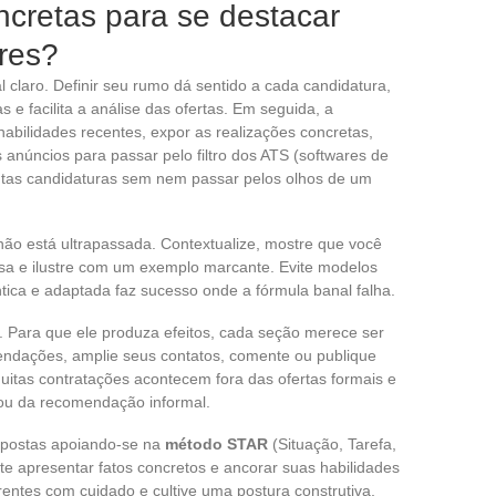
ncretas para se destacar
res?
 claro. Definir seu rumo dá sentido a cada candidatura,
 e facilita a análise das ofertas. Em seguida, a
habilidades recentes, expor as realizações concretas,
anúncios para passar pelo filtro dos ATS (softwares de
ntas candidaturas sem nem passar pelos olhos de um
ão está ultrapassada. Contextualize, mostre que você
 e ilustre com um exemplo marcante. Evite modelos
ica e adaptada faz sucesso onde a fórmula banal falha.
. Para que ele produza efeitos, cada seção merece ser
endações, amplie seus contatos, comente ou publique
uitas contratações acontecem fora das ofertas formais e
ou da recomendação informal.
espostas apoiando-se na
método STAR
(Situação, Tarefa,
e apresentar fatos concretos e ancorar suas habilidades
rentes com cuidado e cultive uma postura construtiva,