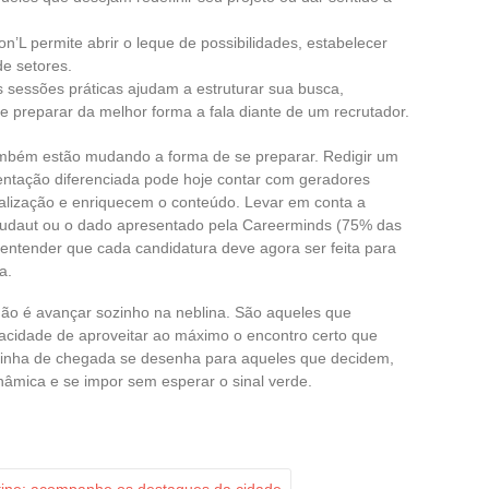
on’L permite abrir o leque de possibilidades, estabelecer
e setores.
s sessões práticas ajudam a estruturar sua busca,
e preparar da melhor forma a fala diante de um recrutador.
l também estão mudando a forma de se preparar. Redigir um
ntação diferenciada pode hoje contar com geradores
lização e enriquecem o conteúdo. Levar em conta a
Roudaut ou o dado apresentado pela Careerminds (75% das
ntender que cada candidatura deve agora ser feita para
a.
ão é avançar sozinho na neblina. São aqueles que
acidade de aproveitar ao máximo o encontro certo que
linha de chegada se desenha para aqueles que decidem,
nâmica e se impor sem esperar o sinal verde.
ntine: acompanhe os destaques da cidade