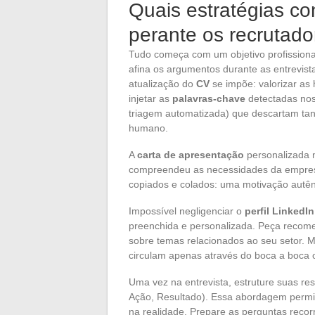
Quais estratégias co
perante os recrutado
Tudo começa com um objetivo profissional
afina os argumentos durante as entrevistas
atualização do
CV
se impõe: valorizar as 
injetar as
palavras-chave
detectadas nos 
triagem automatizada) que descartam ta
humano.
A
carta de apresentação
personalizada n
compreendeu as necessidades da empresa
copiados e colados: uma motivação autênt
Impossível negligenciar o
perfil LinkedIn
preenchida e personalizada. Peça recom
sobre temas relacionados ao seu setor. M
circulam apenas através do boca a boca 
Uma vez na entrevista, estruture suas r
Ação, Resultado). Essa abordagem permit
na realidade. Prepare as perguntas recor