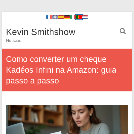
Kevin Smithshow
Notícias
Como converter um cheque
Kadéos Infini na Amazon: guia
passo a passo