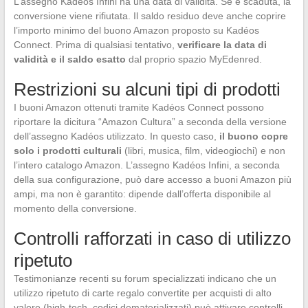
L’assegno Kadéos Infini ha una data di validità. Se è scaduta, la
conversione viene rifiutata. Il saldo residuo deve anche coprire
l’importo minimo del buono Amazon proposto su Kadéos
Connect. Prima di qualsiasi tentativo,
verificare la data di
validità e il saldo esatto
dal proprio spazio MyEdenred.
Restrizioni su alcuni tipi di prodotti
I buoni Amazon ottenuti tramite Kadéos Connect possono
riportare la dicitura “Amazon Cultura” a seconda della versione
dell’assegno Kadéos utilizzato. In questo caso,
il buono copre
solo i prodotti culturali
(libri, musica, film, videogiochi) e non
l’intero catalogo Amazon. L’assegno Kadéos Infini, a seconda
della sua configurazione, può dare accesso a buoni Amazon più
ampi, ma non è garantito: dipende dall’offerta disponibile al
momento della conversione.
Controlli rafforzati in caso di utilizzo
ripetuto
Testimonianze recenti su forum specializzati indicano che un
utilizzo ripetuto di carte regalo convertite per acquisti di alto
valore (high-tech, codici dematerializzati) può attivare controlli