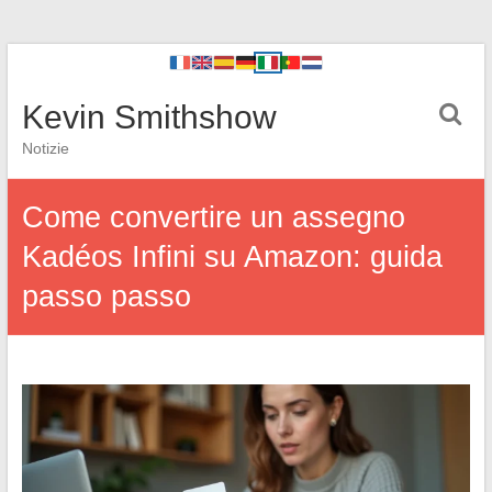
Kevin Smithshow
Notizie
Come convertire un assegno
Kadéos Infini su Amazon: guida
passo passo