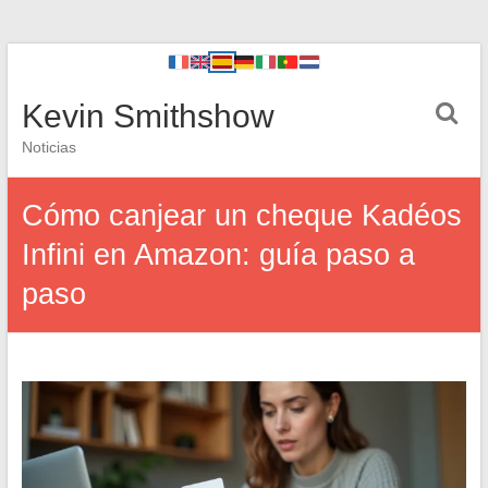
Kevin Smithshow
Noticias
Cómo canjear un cheque Kadéos
Infini en Amazon: guía paso a
paso