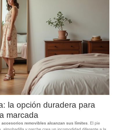
a: la opción duradera para
lla marcada
s accesorios removibles alcanzan sus límites
. El pie
la, almohadilla y parche crea un incomodidad diferente a la