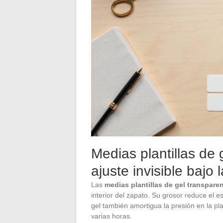
Medias plantillas de 
ajuste invisible bajo 
Las
medias plantillas de gel transpare
interior del zapato. Su grosor reduce el es
gel también amortigua la presión en la plan
varias horas.