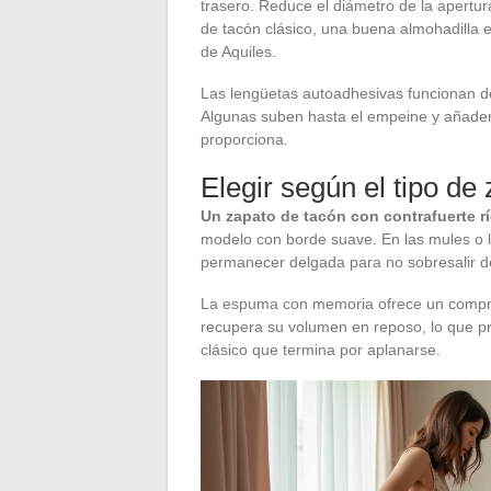
trasero. Reduce el diámetro de la apertur
de tacón clásico, una buena almohadilla e
de Aquiles.
Las lengüetas autoadhesivas funcionan d
Algunas suben hasta el empeine y añaden 
proporciona.
Elegir según el tipo de
Un zapato de tacón con contrafuerte r
modelo con borde suave. En las mules o l
permanecer delgada para no sobresalir del
La espuma con memoria ofrece un comprom
recupera su volumen en reposo, lo que p
clásico que termina por aplanarse.