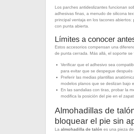
Los parches antideslizantes funcionan so
adhesivas finas, a menudo de silicona tex
principal ventaja en los tacones abiertos:
con punta abierta.
Límites a conocer ante
Estos accesorios compensan una diferenci
de punta cerrada. Más allá, el soporte se
Verificar que el adhesivo sea compatible
para evitar que se despegue después
Preferir las medias plantillas anatómi
modelos planos que se deslizan bajo e
En las sandalias con tiras, probar la m
modifica la posición del pie en el zapa
Almohadillas de taló
bloquear el pie sin ap
La
almohadilla de talón
es una pieza de 