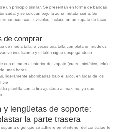
bre un principio similar. Se presentan en forma de bandas
turizada, y se colocan bajo la zona metatarsiana. Su
 permanecen casi invisibles, incluso en un zapato de tacón
s de comprar
a de media talla, a veces una talla completa en modelos
 vuelve insuficiente y el talón sigue despegándose.
 con el material interior del zapato (cuero, sintético, tela)
 de unas horas
cas, ligeramente abombadas bajo el arco, en lugar de los
l pie
edia plantilla con la tira ajustada al máximo, ya que
to
n y lengüetas de soporte:
lastar la parte trasera
espuma o gel que se adhiere en el interior del contrafuerte