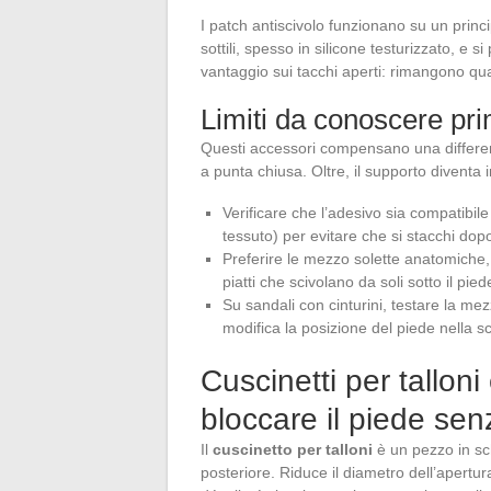
I patch antiscivolo funzionano su un princi
sottili, spesso in silicone testurizzato, e s
vantaggio sui tacchi aperti: rimangono qua
Limiti da conoscere pri
Questi accessori compensano una differen
a punta chiusa. Oltre, il supporto diventa i
Verificare che l’adesivo sia compatibile 
tessuto) per evitare che si stacchi do
Preferire le mezzo solette anatomiche,
piatti che scivolano da soli sotto il pied
Su sandali con cinturini, testare la mez
modifica la posizione del piede nella s
Cuscinetti per talloni
bloccare il piede senz
Il
cuscinetto per talloni
è un pezzo in sch
posteriore. Riduce il diametro dell’apertur