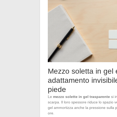
Mezzo soletta in gel 
adattamento invisibile
piede
Le
mezzo solette in gel trasparente
si i
scarpa. Il loro spessore riduce lo spazio ve
gel ammortizza anche la pressione sulla pia
ore.