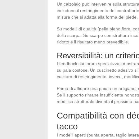
Un calzolaio può intervenire sulla struttu
includono il restringimento del contrafforte
misura che si adatta alla forma del piede, e l
Su modelli di qualità (pelle pieno fiore, co
della scarpa. Su scarpe con struttura incol
ridotto e il risultato meno prevedibile.
Reversibilità: un criter
I feedback sui forum specializzati mostrano 
su paia costose. Un cuscinetto adesivo si 
cucitura di restringimento, invece, modific
Prima di affidare una paio a un artigiano, è
Se il supporto rimane insufficiente nonost
modifica strutturale diventa il prossimo pa
Compatibilità con déc
tacco
I modelli aperti (punta aperta, taglio late