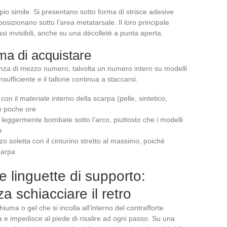
pio simile. Si presentano sotto forma di strisce adesive
i posizionano sotto l’area metatarsale. Il loro principale
si invisibili, anche su una décolleté a punta aperta.
ma di acquistare
za di mezzo numero, talvolta un numero intero su modelli
nsufficiente e il tallone continua a staccarsi.
con il materiale interno della scarpa (pelle, sintetico,
po poche ore
 leggermente bombate sotto l’arco, piuttosto che i modelli
e
zo soletta con il cinturino stretto al massimo, poiché
carpa
 e linguette di supporto:
a schiacciare il retro
iuma o gel che si incolla all’interno del contrafforte
a e impedisce al piede di risalire ad ogni passo. Su una