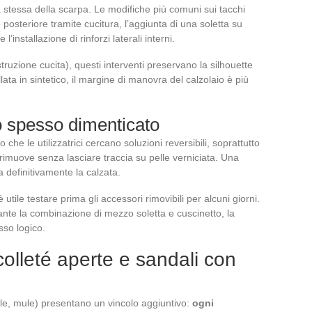
ra stessa della scarpa. Le modifiche più comuni sui tacchi
 posteriore tramite cucitura, l’aggiunta di una soletta su
’installazione di rinforzi laterali interni.
struzione cucita), questi interventi preservano la silhouette
lata in sintetico, il margine di manovra del calzolaio è più
io spesso dimenticato
che le utilizzatrici cercano soluzioni reversibili, soprattutto
rimuove senza lasciare traccia su pelle verniciata. Una
a definitivamente la calzata.
 utile testare prima gli accessori rimovibili per alcuni giorni.
ante la combinazione di mezzo soletta e cuscinetto, la
sso logico.
olleté aperte e sandali con
rale, mule) presentano un vincolo aggiuntivo:
ogni