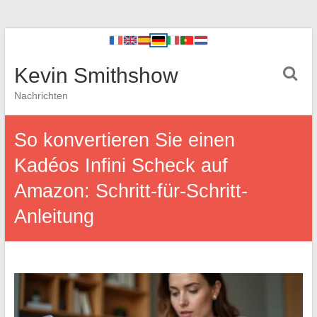
Kevin Smithshow
Nachrichten
So konvertieren Sie einen
Kadéos Infini Scheck auf
Amazon: Schritt-für-Schritt-
Anleitung